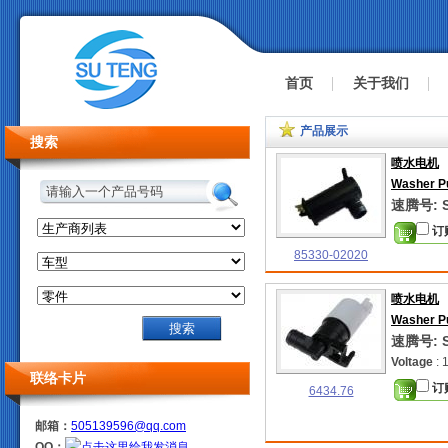
首页
关于我们
产品展示
搜索
喷水电机
Washer 
请输入一个产品号码
速腾号: S
订
85330-02020
喷水电机
Washer 
速腾号: S
Voltage
: 
联络卡片
订
6434.76
邮箱：
505139596@qq.com
QQ：