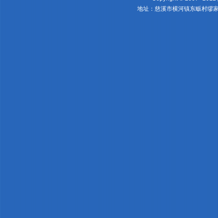
地址：慈溪市横河镇东畈村缪家山1号 