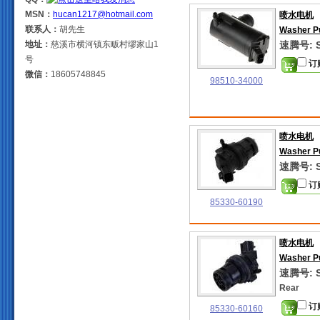
MSN：
hucan1217@hotmail.com
喷水电机
联系人：
胡先生
Washer 
地址：
慈溪市横河镇东畈村缪家山1
速腾号: S
号
订
微信：
18605748845
98510-34000
喷水电机
Washer 
速腾号: S
订
85330-60190
喷水电机
Washer 
速腾号: S
Rear
订
85330-60160